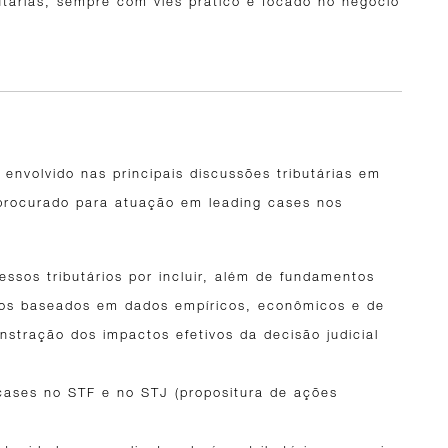
utárias, sempre com viés prático e focado no negócio
 envolvido nas principais discussões tributárias em
 procurado para atuação em leading cases nos
ssos tributários por incluir, além de fundamentos
ntos baseados em dados empíricos, econômicos e de
tração dos impactos efetivos da decisão judicial
cases no STF e no STJ (propositura de ações