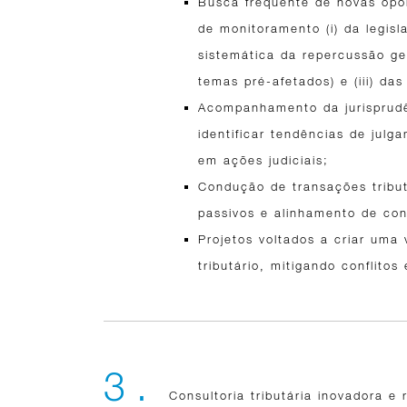
Busca frequente de novas opor
de monitoramento (i) da legisl
sistemática da repercussão ger
temas pré-afetados) e (iii) da
Acompanhamento da jurisprudê
identificar tendências de jul
em ações judiciais;
Condução de transações tribu
passivos e alinhamento de con
Projetos voltados a criar uma 
tributário, mitigando conflito
3 .
Consultoria tributária inovadora e