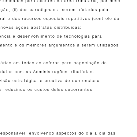
tunidades para clientes da área tributária, por meio
ação, (ii) dos paradigmas a serem afetados pela
al e dos recursos especiais repetitivos (controle de
s novas ações abstratas distribuídas;
ncia e desenvolvimento de tecnologias para
gamento e os melhores argumentos a serem utilizados
tárias em todas as esferas para negociação de
dutas com as Administrações tributárias.
visão estratégica e proativa do contencioso
s e reduzindo os custos deles decorrentes.
 responsável, envolvendo aspectos do dia a dia das