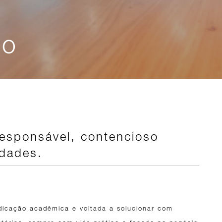
io
responsável, contencioso
idades.
dicação acadêmica e voltada a solucionar com