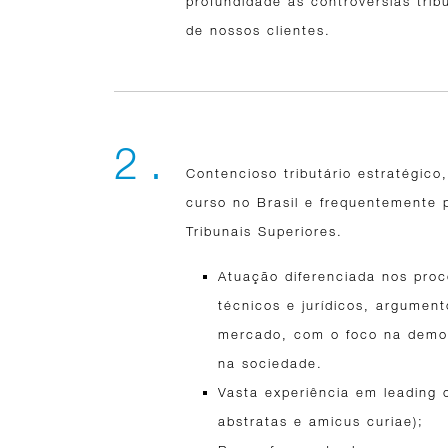
profundidade as controvérsias trib
de nossos clientes.
2 .
Contencioso tributário estratégico,
curso no Brasil e frequentemente
Tribunais Superiores.
Atuação diferenciada nos proce
técnicos e jurídicos, argume
mercado, com o foco na demons
na sociedade.
Vasta experiência em leading 
abstratas e amicus curiae);