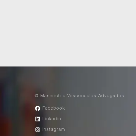
Resolução de Conflitos
@ Mannrich e Vasconcelos Advogados
Facebook
Linkedin
Instagram