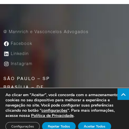
@ Mannrich e Vasconcelos Advogados
Facebook
Linkedin
Instagram
SÃO PAULO – SP
BRASÍLIA – DF
Ao clicar em "Aceitar", você concorda com o armazenamento de
UBERABA – MG
cookies no seu dispositivo para melhorar a experiência e
navegação no site. Você pode configurar suas preferências
clicando no botão "
configurações
". Para mais informações,
acesse nossa
Política de Privacidade
.
Av. Paulista, 1776 – 23° andar – São Paulo – SP |
CEP 01310-200
Configurações
Rejeitar Todos
Aceitar Todos