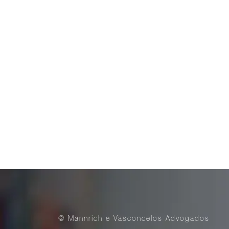
@ Mannrich e Vasconcelos Advogados