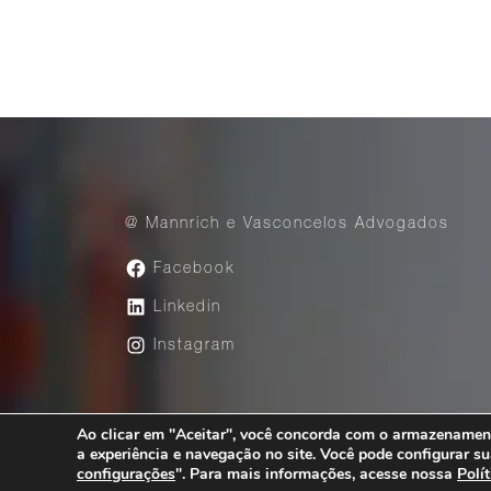
@ Mannrich e Vasconcelos Advogados
Facebook
Linkedin
Instagram
Ao clicar em "Aceitar", você concorda com o armazenament
Av. Paulista, 1776 – 23° andar – São Pau
a experiência e navegação no site. Você pode configurar su
configurações
". Para mais informações, acesse nossa
Polí
Copyright @Mannrich e Vasconcelos 2026. All righ