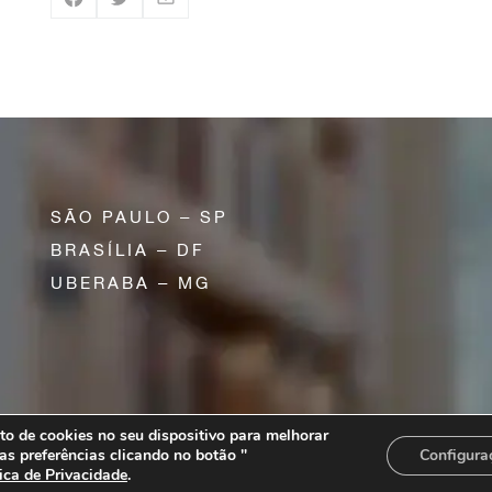
SÃO PAULO – SP
BRASÍLIA – DF
UBERABA – MG
o de cookies no seu dispositivo para melhorar
lo – SP | CEP 01310-200
as preferências clicando no botão "
Configura
tica de Privacidade
.
ts reserved.