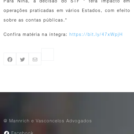
Para Nina, a decisão do STF “ terá impacto em
operações praticadas em vários Estados, com efeito
sobre as contas públicas.”
Confira matéria na íntegra:
https://bit.ly/47xWpjH
@ Mannrich e Vasconcelos Advogados
Facebook