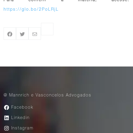
https://glo.bo/2PoLRjL
@ Mannrich e Vasconcelos Advogados
Facebook
Linkedin
Instagram