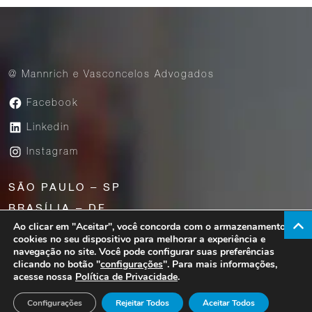
@ Mannrich e Vasconcelos Advogados
Facebook
Linkedin
Instagram
SÃO PAULO – SP
BRASÍLIA – DF
Ao clicar em "Aceitar", você concorda com o armazenamento de
UBERABA – MG
cookies no seu dispositivo para melhorar a experiência e
navegação no site. Você pode configurar suas preferências
clicando no botão "
configurações
". Para mais informações,
acesse nossa
Política de Privacidade
.
Av. Paulista, 1776 – 23° andar – São Paulo – SP |
CEP 01310-200
Configurações
Rejeitar Todos
Aceitar Todos
Copyright @Mannrich e Vasconcelos 2026. All rights reserved.