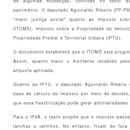
de algumas mudanças, contidas no texto da 
patrimônio. O deputado Aguinaldo Ribeiro (PP-PB)
“maior justiça social” quanto ao Imposto so
(ITCMD), Imposto sobre a Propriedade de Veícul
Propriedade Predial e Territorial Urbana (IPTU).
O documento estabelece que o ITCMD seja progres
Assim, quanto maior o montante recebido pelo 
alíquota aplicada.
Quanto ao IPTU, o deputado Aguinaldo Ribeiro c
base de cálculo do imposto por meio de decreto
que essa flexibilização pode gerar arbitrariedade
Para o IPVA, o texto propõe que o imposto passe 
lanchas e jatinhos. No entanto, ficam de fora