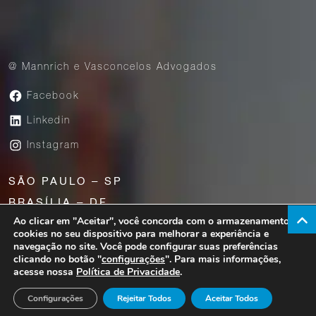
@ Mannrich e Vasconcelos Advogados
Facebook
Linkedin
Instagram
SÃO PAULO – SP
BRASÍLIA – DF
Ao clicar em "Aceitar", você concorda com o armazenamento de
UBERABA – MG
cookies no seu dispositivo para melhorar a experiência e
navegação no site. Você pode configurar suas preferências
clicando no botão "
configurações
". Para mais informações,
acesse nossa
Política de Privacidade
.
Av. Paulista, 1776 – 23° andar – São Paulo – SP |
CEP 01310-200
Configurações
Rejeitar Todos
Aceitar Todos
Copyright @Mannrich e Vasconcelos 2026. All rights reserved.