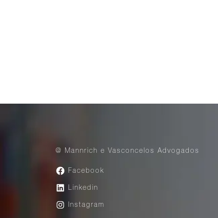
@ Mannrich e Vasconcelos Advogados
Facebook
Linkedin
Instagram