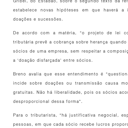
Gribel, do Estadão, sobre o segundo texto da re
estabelece novas hipóteses em que haverá a 
doações e sucessões.
De acordo com a matéria, “o projeto de lei c
tributária prevê a cobrança sobre herança quando 
sócios de uma empresa, sem respeitar a composiçã
a ‘doação disfarçada’ entre sócios.
Breno avalia que esse entendimento é “question
incide sobre doações ou transmissão causa mo
gratuitas. Não há liberalidade, pois os sócios aco
desproporcional dessa forma”.
Para o tributarista, “há justificativa negocial,
pessoas, em que cada sócio recebe lucros proporc