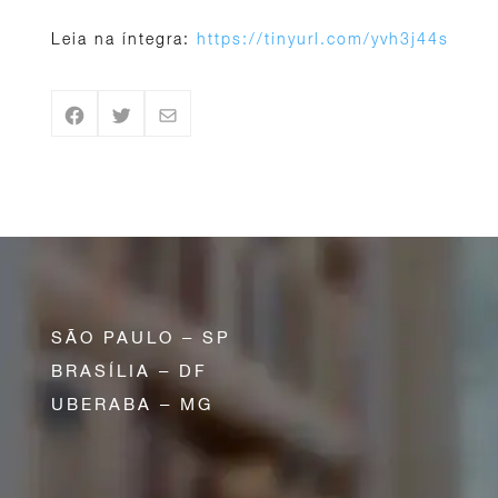
Leia na íntegra:
https://tinyurl.com/yvh3j44s
SÃO PAULO – SP
BRASÍLIA – DF
UBERABA – MG