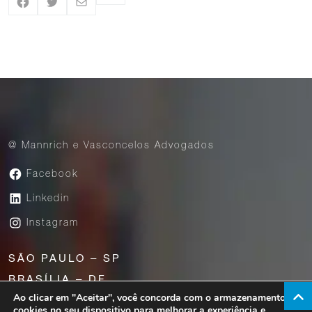
@ Mannrich e Vasconcelos Advogados
Facebook
Linkedin
Instagram
SÃO PAULO – SP
BRASÍLIA – DF
Ao clicar em "Aceitar", você concorda com o armazenamento de
UBERABA – MG
cookies no seu dispositivo para melhorar a experiência e