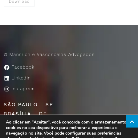
Download
@ Mannrich e Vasconcelos Advogados
Facebook
Linkedin
Instagram
SÃO PAULO – SP
BRASÍLIA – DF
Ao clicar em "Aceitar", você concorda com o armazenamento de
UBERABA – MG
cookies no seu dispositivo para melhorar a experiência e
navegação no site. Você pode configurar suas preferências