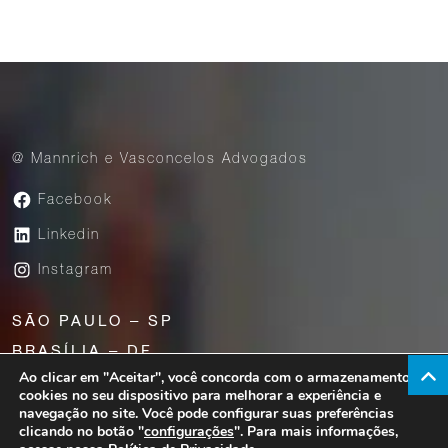
@ Mannrich e Vasconcelos Advogados
Facebook
Linkedin
Instagram
SÃO PAULO – SP
BRASÍLIA – DF
Ao clicar em "Aceitar", você concorda com o armazenamento de
UBERABA – MG
cookies no seu dispositivo para melhorar a experiência e
navegação no site. Você pode configurar suas preferências
clicando no botão "
configurações
". Para mais informações,