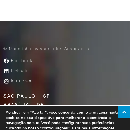
@ Mannrich e Vasconcelos Advogados
Facebook
Linkedin
Instagram
SÃO PAULO – SP
BRASÍLIA – DF
Ao clicar em "Aceitar", você concorda com o armazenamento de
UBERABA – MG
cookies no seu dispositivo para melhorar a experiência e
navegação no site. Você pode configurar suas preferências
clicando no botão "
configurações
". Para mais informações,