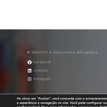
@ Mannrich e Vasconcelos Advogados
Facebook
Linkedin
Instagram
Ao clicar em "Aceitar", você concorda com o armazenament
Av. Paulista, 1776 – 23° andar – São Pau
a experiência e navegação no site. Você pode configurar su
Copyright @Mannrich e Vasconcelos 2026. All righ