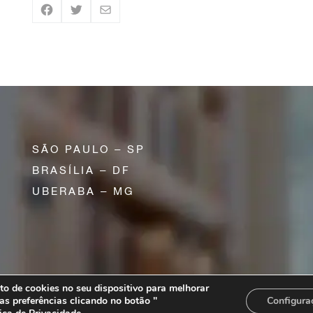
SÃO PAULO – SP
BRASÍLIA – DF
UBERABA – MG
o de cookies no seu dispositivo para melhorar
lo – SP | CEP 01310-200
as preferências clicando no botão "
Configura
ts reserved.