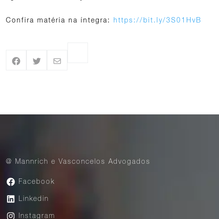
Confira matéria na íntegra:
https://bit.ly/3S01HvB
@ Mannrich e Vasconcelos Advogados
Facebook
Linkedin
Instagram