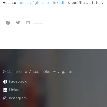
Acesse
nossa página no LinkedIn
e confira as fotos.
@ Mannrich e Vasconcelos Advogados
Facebook
Linkedin
Instagram