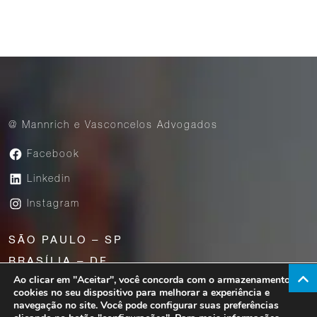
@ Mannrich e Vasconcelos Advogados
Facebook
Linkedin
Instagram
SÃO PAULO – SP
BRASÍLIA – DF
Ao clicar em "Aceitar", você concorda com o armazenamento de
UBERABA – MG
cookies no seu dispositivo para melhorar a experiência e
navegação no site. Você pode configurar suas preferências