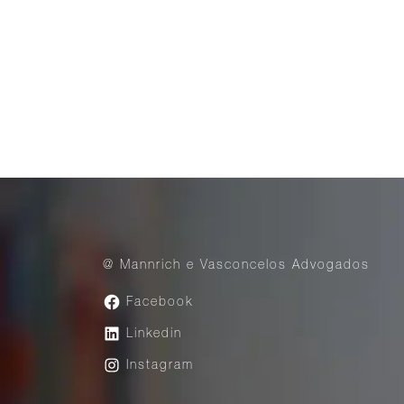
@ Mannrich e Vasconcelos Advogados
Facebook
Linkedin
Instagram