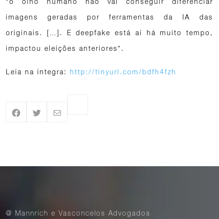
“o olho humano não vai conseguir diferenciar
imagens geradas por ferramentas da IA das
originais. […]. E deepfake está aí há muito tempo,
impactou eleições anteriores”.
Leia na íntegra:
http://tinyurl.com/bdfh4fzh
@ Mannrich e Vasconcelos Advogados