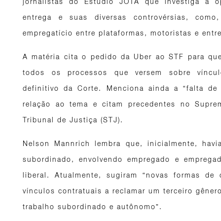
jornalistas do Estúdio JOTA que investiga a o
entrega e suas diversas controvérsias, com
empregatício entre plataformas, motoristas e entr
A matéria cita o pedido da Uber ao STF para qu
todos os processos que versem sobre víncul
definitivo da Corte. Menciona ainda a “falta d
relação ao tema e citam precedentes no Suprem
Tribunal de Justiça (STJ).
Nelson Mannrich lembra que, inicialmente, havi
subordinado, envolvendo empregado e empregado
liberal. Atualmente, sugiram “novas formas de
vínculos contratuais a reclamar um terceiro gêne
trabalho subordinado e autônomo”.