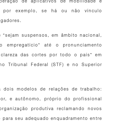
peração de aplicativos de mobilidade e
o, por exemplo, se há ou não vínculo
egadores.
e “sejam suspensos, em âmbito nacional,
o empregatício” até o pronunciamento
e clareza das cortes por todo o país” em
o Tribunal Federal (STF) e no Superior
a dois modelos de relações de trabalho:
r, e autônomo, próprio do profissional
 organização produtiva reclamando novos
ro para seu adequado enquadramento entre