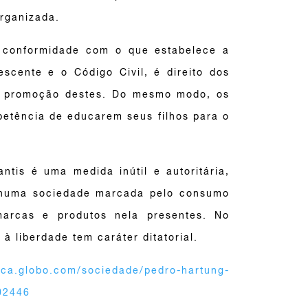
organizada.
m conformidade com o que estabelece
a
escente e o Código Civil, é direito dos
 a promoção destes. Do mesmo modo, os
etência de educarem seus filhos para o
antis é uma medida inútil e autoritária,
s numa sociedade marcada pelo consumo
marcas e produtos nela presentes. No
 à liberdade tem caráter ditatorial.
oca.globo.com/sociedade/pedro-hartung-
302446