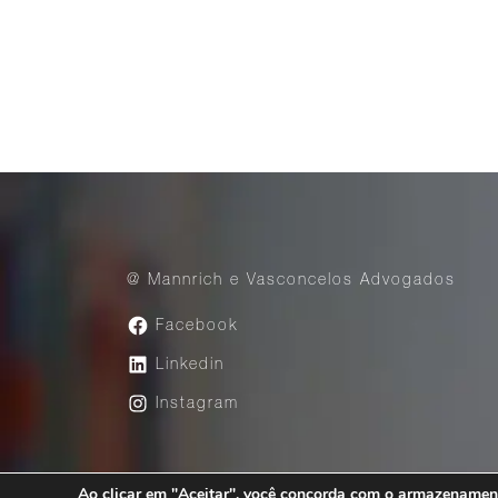
@ Mannrich e Vasconcelos Advogados
Facebook
Linkedin
Instagram
Ao clicar em "Aceitar", você concorda com o armazenament