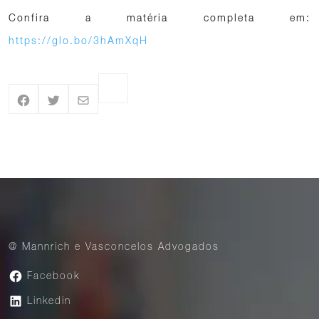
Confira a matéria completa em:
https://glo.bo/3hAmXqH
@ Mannrich e Vasconcelos Advogados
Facebook
Linkedin