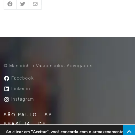
@ Mannrich e Vasconcelos Advogados
Facebook
Linkedin
Instagram
SÃO PAULO – SP
BRASÍLIA – DF
Ao clicar em "Aceitar", você concorda com o armazenamento de
UBERABA – MG