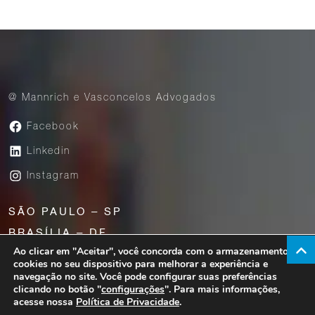
@ Mannrich e Vasconcelos Advogados
Facebook
Linkedin
Instagram
SÃO PAULO – SP
BRASÍLIA – DF
Ao clicar em "Aceitar", você concorda com o armazenamento de
UBERABA – MG
cookies no seu dispositivo para melhorar a experiência e
navegação no site. Você pode configurar suas preferências
clicando no botão "
configurações
". Para mais informações,
acesse nossa
Política de Privacidade
.
Av. Paulista, 1776 – 23° andar – São Paulo – SP |