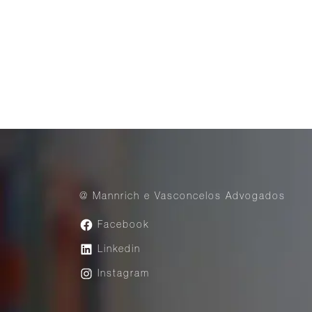
@ Mannrich e Vasconcelos Advogados
Facebook
Linkedin
Instagram