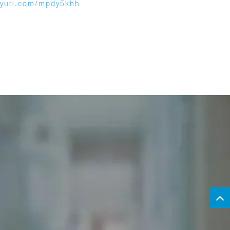
inyurl.com/mpdy5khh