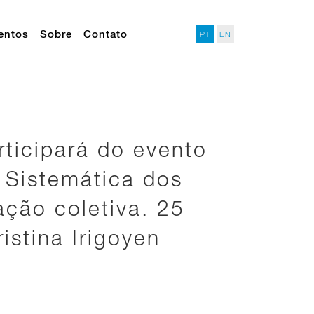
entos
Sobre
Contato
PT
EN
rticipará do evento
 Sistemática dos
ção coletiva. 25
istina Irigoyen