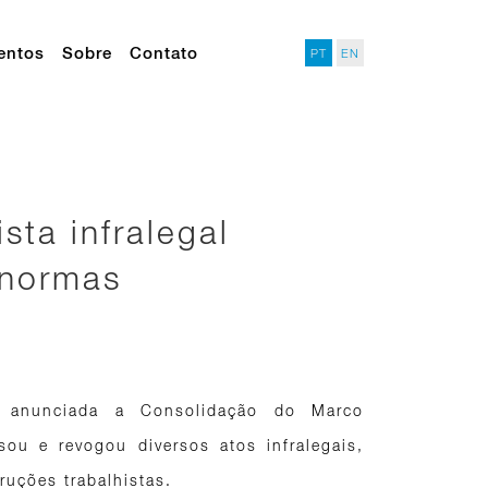
entos
Sobre
Contato
PT
EN
sta infralegal
 normas
i anunciada a Consolidação do Marco
isou e revogou diversos atos infralegais,
ruções trabalhistas.