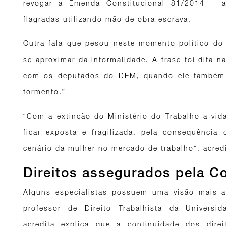
revogar a Emenda Constitucional 81/2014 – a
flagradas utilizando mão de obra escrava.
Outra fala que pesou neste momento político do P
se aproximar da informalidade. A frase foi dita n
com os deputados do DEM, quando ele também a
tormento.”
“Com a extinção do Ministério do Trabalho a vida
ficar exposta e fragilizada, pela consequência
cenário da mulher no mercado de trabalho”, acredi
Direitos assegurados pela Co
Alguns especialistas possuem uma visão mais a
professor de Direito Trabalhista da Universi
acredita explica que a continuidade dos direi