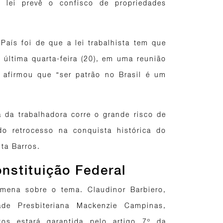
 lei prevê o confisco de propriedades
aís foi de que a lei trabalhista tem que
a última quarta-feira (20), em uma reunião
firmou que “ser patrão no Brasil é um
 da trabalhadora corre o grande risco de
 do retrocesso na conquista histórica do
ta Barros.
nstituição Federal
mena sobre o tema. Claudinor Barbiero,
dade Presbiteriana Mackenzie Campinas,
tos estará garantida pelo artigo 7º da