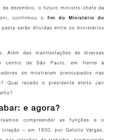
 de dezembro, o futuro ministro-chefe da
oni, confirmou o
fim do Ministério do
 pasta serão diluídas entre os ministérios
s. Além das manifestações de diversas
no centro de São Paulo, em frente à
alhadores se mostraram preocupados nas
a? Qual recado o presidente eleito Jair
balho?
abar: e agora?
ecisamos compreender as funções e o
a criação – em 1930, por Getúlio Vargas.
io nas relações de trabalho, promovendo