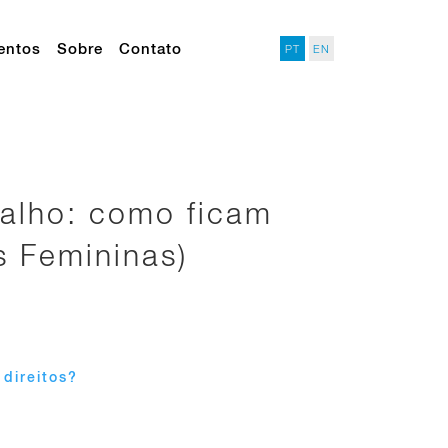
entos
Sobre
Contato
PT
EN
balho: como ficam
s Femininas)
 direitos?