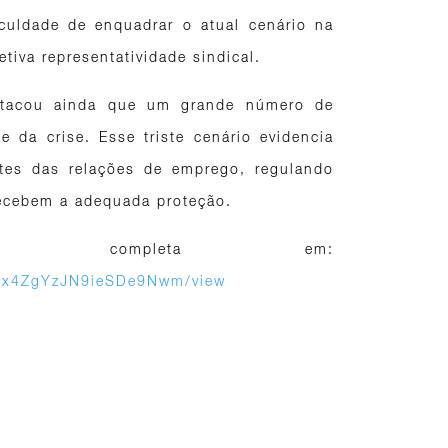
iculdade de enquadrar o atual cenário na
etiva representatividade sindical.
estacou ainda que um grande número de
 da crise. Esse triste cenário evidencia
ites das relações de emprego, regulando
recebem a adequada proteção.
ta completa em:
dyUx4ZgYzJN9ieSDe9Nwm/view