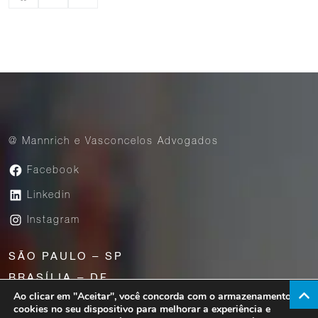
@ Mannrich e Vasconcelos Advogados
Facebook
Linkedin
Instagram
SÃO PAULO – SP
BRASÍLIA – DF
Ao clicar em "Aceitar", você concorda com o armazenamento de
UBERABA – MG
cookies no seu dispositivo para melhorar a experiência e